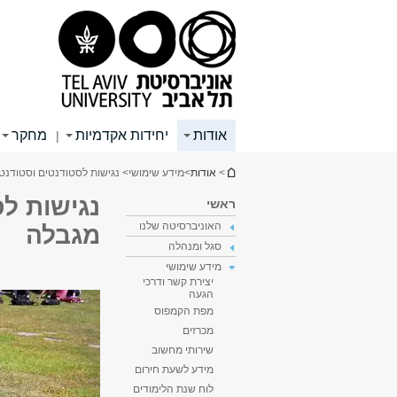
תוכן
תפריט
תפריט
עליון
ראשי
ראשי
אודות
יחידות אקדמיות
מחקר
|
הינך נמצא כאן
>
אודות
>
מידע שימושי
> נגישות לסטודנטים וסטודנ
נגישות ל
ראשי
האוניברסיטה שלנו
מגבלה
סגל ומנהלה
מידע שימושי
יצירת קשר ודרכי
הגעה
מפת הקמפוס
מכרזים
שירותי מחשוב
מידע לשעת חירום
לוח שנת הלימודים