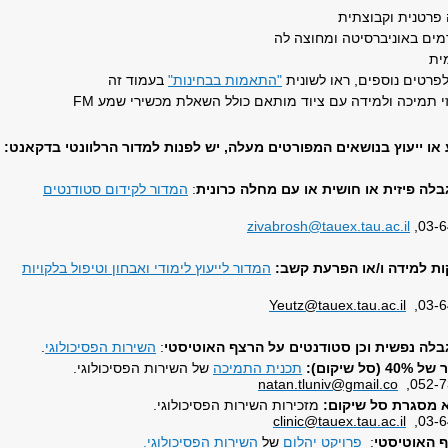
 פרטנית וקבוצתית
רמים באוניברסיטה ומחוצה לה
ית
רטים נוספים, ראו לשונית
"התאמות בבחינות"
בעמוד זה
 תמיכה ולמידה עם ציוד מותאם כולל השאלת מכשירי שמע
FM
או ייעוץ בנושאים המפורטים מעלה, יש לפנות למדור הרלוונטי בדקאנט:
לה פיזית או חושית או עם מחלה כרונית
:
המדור לקידום סטודנטים
zivabrosh@tauex.tau.ac.il
ת למידה ו/או הפרעת קשב:
המדור לייעוץ לימודי ואבחון וטיפול בלקויות
Yeutz@tauex.tau.ac.il
לה נפשית וכן סטודנטים על הרצף האוטיסטי
:
השירות הפסיכולוגי
.
 שיקום):
תכנית התמיכה
של השירות הפסיכולוגי.
natan.tluniv@gmail.co
 מסגרת סל שיקום:
מזכירות השירות הפסיכולוגי.
clinic@tauex.tau.ac.il
 האוטיסטי
:
פרויקט יהלום
של
השירות הפסיכולוגי.