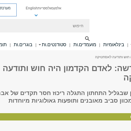
מערכת פ
אלפון
סגל
ספריות
English
חיפוש
בינלאומיות
מועמדים.ות
סטודנטים.ות
בוגרים.ות
תומכ
|
|
|
|
|
 חוש ותודעה לאסתטיקה
שה: לאדם הקדמון היה חוש ותודעה
ה
 שבגליל התחתון התגלה ריכוז חסר תקדים של אבנ
כוון סביב מאובנים ותופעות גאולוגיות מיוחדות