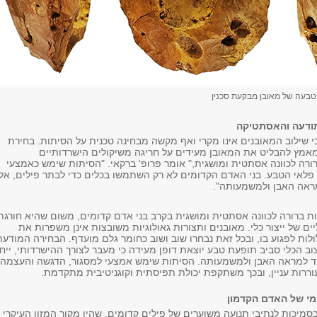
טבעה של מאובן מבקעת סכנין
ודעה והאסתטיקה
י שילוב המאובנים אינו מקרי ואף מקשה מבחינה טכנית על הסיתות. בחירת
אמץ להבליט את המאובן מעידים על חריגה משיקולים הישרדותיים
רורה לכוונה אסתטית ומושגית," אומר פרופ' ברקאי. "הסיתות שימש כאמצעי
פלאי הטבע. בני האדם הקדומים לא רק השתמשו בכלים כדי לבתר פילים, אל
מראה האבן ולמשמעותה".
ות ברורה לכוונה אסתטית ומושגית בקרב בני אדם קדומים, משום שהיא חורגת
יים של ייצור כלי. מאובנים ותצורות גאולוגיות משובצות אינן משפרות את
לות לפגוע בו, ובכל זאת נבחרו שוב ושוב כחומר גלם מועדף. הבחירה המודעת
ב הכלי סביב תופעת טבע יוצאת דופן מעידה כי מעבר לצורך ההישרדותי, ייח
חד למראה האבן ולמשמעותה. הסיתות שימש אמצעי למסגור, הדגשה והעצמה
ררות עניין, ובכך משתקפת יכולת תפיסתית וקוגניטיבית מתקדמת.
מי של האדם הקדמון
סמיכות לנתיבי תנועה משוערים של פילים קדומים, שהיו מקור המזון העיקרי