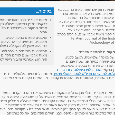
 יוצאת דופן שנחשפה לאחרונה בבקעת
בקיצור...
 מאוניברסיטת תל אביב ותושב סכנין,
עולמם התרבותי של בני האדם
מאות אבני יד פרהיסטוריות נחש
מצאים: ריכוז חסר תקדים בעולם של
בבקעת סכנין בשיתוף פעולה בין
ת, אשר עוצבו במכוון סביב מאובנים
תושב המקום לאוניברסיטת תל
נדירות. המחקר, המעיד על ניצני
אביב
לפני מאות אלפי שנים, פורסם בכתב
האבנים סותתו במכוון סביב
 Tel Aviv: Journal of the Institute of
מאובנים וגבישים כדי להבליטם,
Archaeology of T
בתופעה שאין לה מקבילה בעולם
הממצאים מוכיחים כי כבר לפני
מקומית למחקר אקדמי
מאות אלפי שנים לאדם הקדום
 של מועתז שלאעטה, תושב סכנין,
היה חוש אסתטי וחיבור רגשי לט
בע, שזיהה בסקר פני שטח אבנים
אה חריג הפזורות בבקעה. שלאעטה
ן ברקאי
מהחוג לארכיאולוגיה ותרבויות
לטה למדעי הרוח ע"ש לסטר וסאלי אנטין
, מומחה לתרבויות פלאוליתיות. יחד,
 את האתרים, המזוהים עם ההומו ארקטוס - מין האדם הקדום שחי באזורנו
 מאות אבני יד - כלי אבן גדולים ומוקפדים ששימשו את האדם הקדום במשך
ם. פרופ' ברקאי מסביר כי עושר הממצאים מעיד על כך שהבקעה הייתה מוקד
י היד שימשו ככלי המרכזי של בני האדם הקדומים במשך למעלה ממיליון שנים,
, אסיה ואירופה. בבקעת סכנין נמצאו מאות רבות של אבני יד המעידות כי
ילות אנושי חשוב לאורך פרקי זמן ארוכים. תנאי הסביבה - מקורות מים, בעלי
פן של בולבוסי צור איכותיים - סיפקו לבני האדם הקדומים את כל צורכיהם,