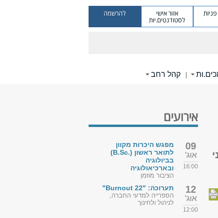
ניות
אזור אישי
להרשמה
לסטודנטים.יות
ים.ות
קהל רחב
|
אירועים
09
מפגש היכרות מקוון
לתואר ראשון (.B.Sc)
י
אוג'
בביולוגיה
16:00
ובארכיאולוגיה
הציבור מוזמן
12
תערוכה: "Burnout 22"
הספרייה למדעי החברה,
אוג'
לניהול ולחינוך
12:00