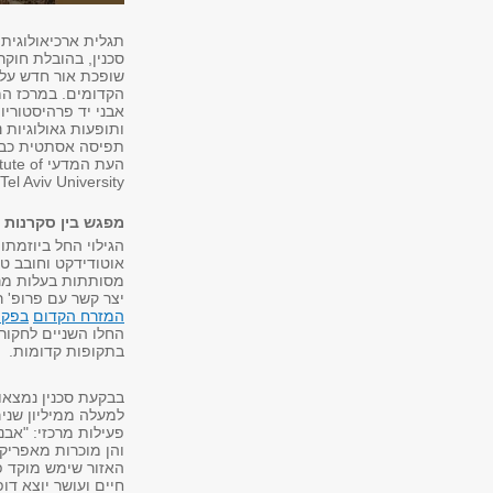
תגלית ארכיאולוגית
סכנין, בהובלת חוקר
שופכת אור חדש על 
הקדומים. במרכז המ
אבני יד פרהיסטוריו
ותופעות גאולוגיות 
תפיסה אסתטית כבר 
העת המדעי
el Aviv University.
מפגש בין סקרנות 
הגילוי החל ביוזמתו
אוטודידקט וחובב ט
מסותתות בעלות מר
יצר קשר עם פרופ' ר
המזרח הקדום
בפקו
החלו השניים לחקור
בתקופות קדומות.
בבקעת סכנין נמצאו
למעלה ממיליון שני
פעילות מרכזי: "אבנ
והן מוכרות מאפריקה
האזור שימש מוקד פע
חיים ועושר יוצא דו