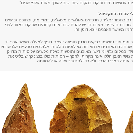
צות אנושיות חזרו וביקרו במקום שוב ושוב לאורך מאות אלפי שנים".
י עבודה פונקציונלי
 בתפוחי אליהו, תרכיזים גאולוגיים מעוגלים, דמויי מח, ובתוכם גבישים
י צור ובהם שרידי מאובנים. יש להניח שבני אדם קדומים שביקרו באזור לפני
מו מעושר האבנים יוצא דופן זה.
ר והמיוחד נחשפה בבקעת סכנין תופעה יוצאת דופן: למעלה מעשר אבני יד
 שבתוכם מאובנים או תצורות גאולוגיות בולטות. אלמנטים טבעיים אלו שובצו
יד, במקום גלוי ומודגש. מאובנים ותופעות כאלה מקשים על סיתות מדויק
ת גושי האבן הללו אינה מקרית. להפך – הסיתות כולו בוצע כך שיבליט את
 אותה במרכז הכלי, ולא כדי להתגבר עליה או להסוותה.