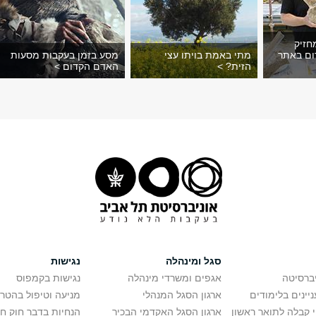
חזיק
ום באתר
מתי באמת בויתו עצי
מסע בזמן בעקבות מסעות
הזית? >
האדם הקדום >
סגל ומינהלה
נגישות
יברסיטה
אגפים ומשרדי מינהלה
נגישות בקמפוס
יינים בלימודים
ארגון הסגל המנהלי
מניעה וטיפול בהטר
י קבלה לתואר ראשון
ארגון הסגל האקדמי הבכיר
הנחיות בדבר חוק ח