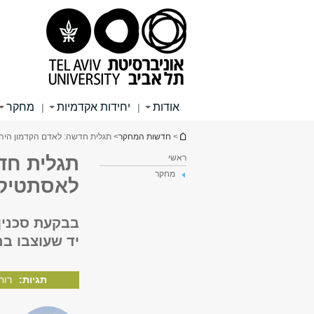
תוכן
תפריט
תפריט
עליון
ראשי
ראשי
אודות
יחידות אקדמיות
מחקר
|
|
הינך נמצא כאן
>
חדשות המחקר
> תגלית חדשה: לאדם הקדמון היה
ראשי
תגלית חד
מחקר
לאסתטיק
בבקעת סכנין
יד שעוצבו במ
תגיות:
רוח