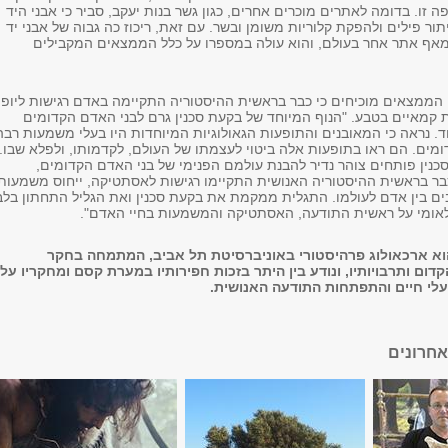
 זו. בדומה לאתרים מוכרים אחרים, כגון גשר בנות יעקב, סביר כי אבני היד
תור פילים ולהפקת קלוריות משומן ובשר. עם זאת, ריכוז כה גבוה של אבני יד
 מאף אתר אחר בעולם, והוא עולה במספרו על כלל הממצאים המקבילים
, הממצאים מוכיחים כי כבר בראשית ההיסטוריה התקיימה באדם רגישות ליופי
ת קמאיים בטבע. "הנוף המיוחד של בקעת סכנין גרם לבני האדם הקדומים
ד. נראה כי המאובנים והתופעות הגאולוגיות המיוחדות היו בעלי משמעות רבה
ומים. הם ראו בתופעות אלה ביטוי לעצמתו של העולם, לקדמותו, ולפלא שבו.
ין פותחים צוהר נדיר להבנת עולמם הפנימי של בני האדם הקדומים,
בר בראשית ההיסטוריה האנושית התקיימו רגישות לאסתטיקה, ייחוס משמעות
ים בין אדם לעולמו. התגלית ממקמת את בקעת סכנין ואת הגליל התחתון בלב
לאומי על ראשית התודעה, האסתטיקה והמשמעות בחיי האדם".
 הוא ארכאולוג פרהיסטורי באוניברסיטת תל אביב, המתמחה בחקר
ם ותרבויותיו, ונודע בין היתר בזכות חפירותיו במערת קסם ומחקריו על
עלי חיים והתפתחות התודעה האנושית.
חרונים