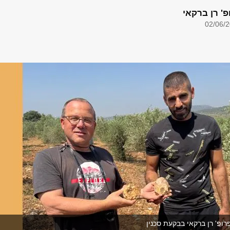
פ' רן ברקאי
02/06/
ופ' רן ברקאי בבקעת סכנין