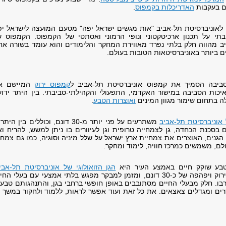
ם בעקבות
האדריכלות בקמפוס
.
20, הוענק לאוניברסיטת תל-אביב "אות מגשים ישראל יפה" מטעם המועצה לישראל י
תי על תכנון ארכיטקטוני ונופי הרמוני ואסתטי של הקמפוס. הקמפוס ש
ב מהווה חלק בלתי נפרד מאווירת המחקר והלימודים והוא עומד בשורה אח
 ביותר באוניברסיטאות הטובות בעולם.
ביבה הסמיך את קמפוס אוניברסיטת תל-אביב ל
קמפוס ירוק
המיישם א
איכות הסביבה במישור האקדמי, התפעולי והקהילתי-סביבתי. בין היתר ידו
ה בתחום שימור מגוון המינים
ואוצרות הטבע
.
 אוניברסיטת תל-אביב
משתרעים על פני יותר מ-30 דונם, וכוללים בין הית
 בסכנת הכחדה, גן לצמחייה טרופית וגן לעיוורים בו ניתן למשש, להריח ו
 הגנים, האוצרים את צמחיית ארץ ישראל על שלל מיניה וסוגיה, כמו גם צמח
לם, משמשים כמרכז חוויה, לימוד ומחקר.
טבע שוקק חיים באמצע העיר היא
הגן הזואולוגי של אוניברסיטת תל-אבי
המשתרע על שטח ירוק ויפהפה של כ-30 דונם, ומזמן למבקר מפגש בלתי אמצעי עם בעלי הח
בו. חלק מבעלי החיים מסתובבים באופן חופשי ברחבי בגן, והתנהגותם טבע
ים ומגדלים צאצאים. את כל זאת ועוד אפשר לראות, ללמוד ולחקור במשך 