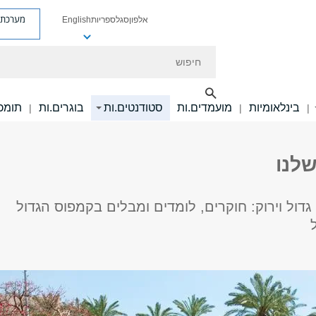
מערכת פ
אלפון
סגל
ספריות
English
חיפוש
בינלאומיות
מועמדים.ות
סטודנטים.ות
בוגרים.ות
תומכי
|
|
|
לנו
דול וירוק: חוקרים, לומדים ומבלים בקמפוס הגדול