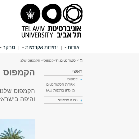
תוכן
תפריט
תפריט
עליון
ראשי
ראשי
אודות
יחידות אקדמיות
מחקר
|
|
הינך נמצא כאן
>
סטודנטים.ות
>
קמפוס
> הקמפוס שלנו
הקמפוס ש
ראשי
קמפוס
אגודת הסטודנטים
הקמפוס שלנו ג
מועדון צרכנות TAU
והיפה בישראל
מידע שימושי