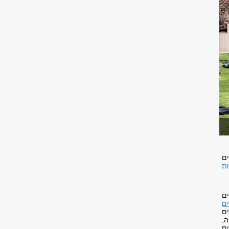
ים
ת
לים
ם
ים
ה,
ים