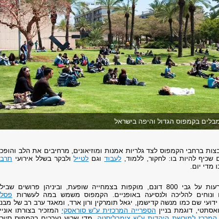
מבלים בקמפוס הגדול והיפה בישראל
ות ברחבי הקמפוס לצד גלריות אמנות ומוזיאונים, מרחיבים את הלב והופכ
שכיף להיות בו: לחקור, ללמוד,
לעבוד
וגם
לטייל
ולבקר בשלל אירועי
תרבו
מדי יום.
המדשאות, המשתרעות על גבי 800 דונם, מוקפות בצמחייה שופעת, וביניהן פרושים שבי
 ונוחים להליכה ולנסיעה באופניים. הקמפוס משמש במה לעשרות
פסלי
דועי שם כמו מנשה קדישמן, יגאל תומרקין ורון ארד, ומאגד ערב רב של מבנ
ואסתטי, דוגמת בניין
הספרייה המרכזית ע"ש סוראסקי
המזכיר בצורתו אוניי
המרכז למורשת היהדות ע"ש צימבליסטה
. מדי שבוע נערכים בקמפוס סיור