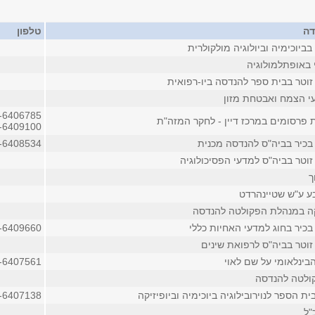
דה
טלפון
ביוכימיה וביולוגיה מולקולרית
 באופתלמולוגיה
זוטר בבית ספר להנדסה ביו-רפואית
י הצמח ואבטחת מזון
-6406785
 פרסומים במרכז דיין - לחקר המזה"ת
-6409100
בכיר בביה"ס להנדסה מכנית
-6408534
זוטר בביה"ס למדעי הפסיכולוגיה
ך
בע ע"ש שטיינהרדט
ה במנהלת הפקולטה להנדסה
בכיר בחוג למדעי האחיות כללי
-6409660
זוטר בביה"ס לרפואת שינים
בינלאומי על שם לאוי
-6407561
ולטה להנדסה
ת הספר לנוירובילוגיה ביוכימיה וביופיזיקה
-6407138
"ל