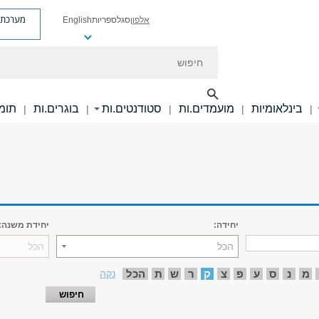
מערכת פ
אלפון
סגל
ספריות
English
חיפוש
בינלאומיות
מועמדים.ות
סטודנטים.ות
בוגרים.ות
תומכ
|
|
|
|
|
יחידה:
יחידת משנה:
הכל
הכל
מ
נ
ס
ע
פ
צ
ק
ר
ש
ת
הכל
נקה