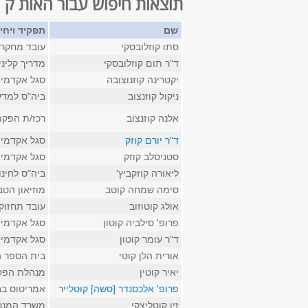
תוצאות חיפוש עבור האות ק
שם
תפקיד ויחי
סתו קוזלובסקי
עובד מחקר ב
ד"ר תום קוזלובסקי
מדריך קליני
יקטרינה קוזנוצובה
סגל אקדמי 
ניקול קוזנצוב
ביה"ס למדע
אלנה קוזנצוב
רכז/ת הפקת
ד"ר יורם קוזק
סגל אקדמי 
סטניסלב קוזק
סגל אקדמי 
ליאורה קוזקביץ'
ביה"ס לחינו
סימה שמחה קוטב
מוזיאון הט
אולג קוטוזוב
עובד תחזוק
פרופ' סילביה קוטון
סגל אקדמי 
ד"ר עומר קוטון
סגל אקדמי 
אורית הלן קוטי
בית הספר ה
יאיר קוטין
מנהלת הפק
פרופ' אלכסנדר [סשה] קוטלייר
אמריטוס בבי
זיו קוטליצקי
משרד המנכ