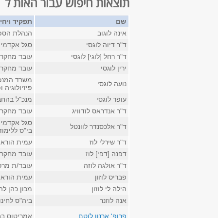
תוצאות חיפוש עבור האות ל
שם
תפקיד ויחי
אינה לוגוב
הנהלת הספר
ד"ר דיוה לוגסי
סגל אקדמי 
ד"ר רחל [לוגי] לוגסי
עובד מחקר 
ירין לוגסי
עובד מחקר 
משרד המנכ
נועה לוגסי
פיזיולוגיה 
עופר לוגסי
מנכ"ל בהחב
ד"ר אנדראס לודוויג
עובד מחקר ב
סגל אקדמי 
ד"ר אלכסנדר לוונטל
בי"ס ללימו
ד"ר שירלי לוז
עמית הוראה
דפנה [דפי] לוז
עובד מחקר 
ד"ר אולגה לוזה
עובד/ת מרכ
פבריס לוזון
עמית הוראה
הילה לי לוזון
מכון כהן לה
אנה לוזנר
ביה"ס לחינו
פרופ' ארנון לוטם
אמריטוס בבי