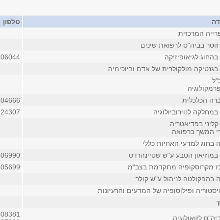
דה
טלפון
ייה המרכזית
זוטר בביה"ס לרפואת שינים
בהחוג לגיאופיזיקה
406044
בגנטיקה מולקולרית של אדם וביוכימיה
"ל
ופרמקולוגיה
רה הכלכלית
404666
מחלקה לנוירוביולוגיה
924307
קליני בפדיאטריה
די המשך ברפואה
 בחוג למדעי האחיות כללי
במוזיאון הטבע ע"ש שטיינהרדט
406990
ז מקרוסקופיה מתקדמת בצב"מ
405699
 בהפקולטה לניהול ע"ש קולר
יסטוריה ופילוסופיה של המדעים והרעיונות
ך
408381
ה"ס לזואולוגיה