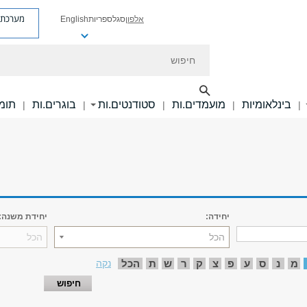
מערכת פ
אלפון
סגל
ספריות
English
חיפוש
בינלאומיות
מועמדים.ות
סטודנטים.ות
בוגרים.ות
תומכ
|
|
|
|
|
יחידה:
יחידת משנה:
הכל
הכל
מ
נ
ס
ע
פ
צ
ק
ר
ש
ת
הכל
נקה