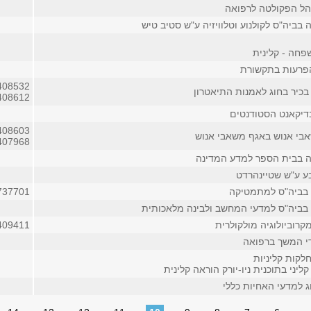
הל הפקולטה לרפואה
בביה"ס לקולנוע וטלוויזיה ע"ש סטיב טיש
חה - קלינית
הפרעות בתקשורת
408532
בכיר בחוג לאמנות התיאטרון
408612
דיקאנט הסטודנטים
408603
בי אנוש באגף משאבי אנוש
407968
 בבית הספר למדע המדינה
בע ע"ש שטיינהרדט
 בביה"ס למתמטיקה
737701
 בביה"ס למדעי המחשב ולבינה מלאכותית
רוביולוגיה מולקולרית
409411
די המשך ברפואה
לקות קליניות
ליני בתוכנית ניו-יורק הוראה קלינית
ג למדעי האחיות כללי