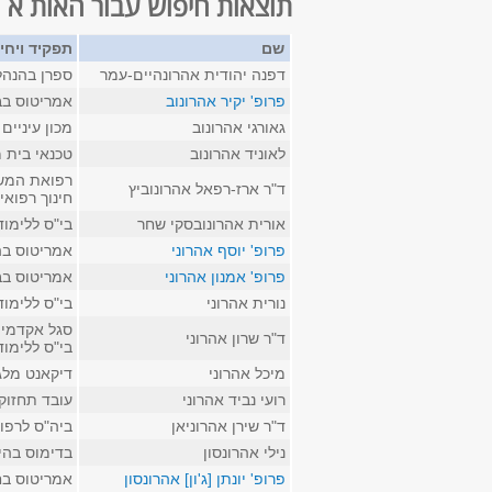
תוצאות חיפוש עבור האות א
שם
תפקיד ויחי
דפנה יהודית אהרונהיים-עמר
ספרן בהנהל
פרופ' יקיר אהרונוב
אמריטוס בב
גאורגי אהרונוב
מכון עיניים
לאוניד אהרונוב
טכנאי בית 
רפואת המשפ
ד"ר ארז-רפאל אהרונוביץ
חינוך רפואי
אורית אהרונובסקי שחר
בי"ס ללימו
פרופ' יוסף אהרוני
אמריטוס בה
פרופ' אמנון אהרוני
אמריטוס בב
נורית אהרוני
בי"ס ללימו
סגל אקדמי 
ד"ר שרון אהרוני
בי"ס ללימו
מיכל אהרוני
דיקאנט מלג
רועי נביד אהרוני
עובד תחזוק
ד"ר שירן אהרוניאן
ביה"ס לרפו
נילי אהרונסון
בדימוס בהי
פרופ' יונתן [ג'ון] אהרונסון
אמריטוס בח