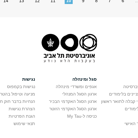
14
13
12
11
10
9
8
7
6
סגל ומינהלה
נגישות
יברסיטה
אגפים ומשרדי מינהלה
נגישות בקמפוס
יינים בלימודים
ארגון הסגל המנהלי
מניעה וטיפול בהטר
י קבלה לתואר ראשון
ארגון הסגל האקדמי הבכיר
הנחיות בדבר חוק ח
ימודים
ארגון הסגל האקדמי הזוטר
הצהרת נגישות
כניסה ל-My Tau
הגנת הפרטיות
 האישי
תנאי שימוש