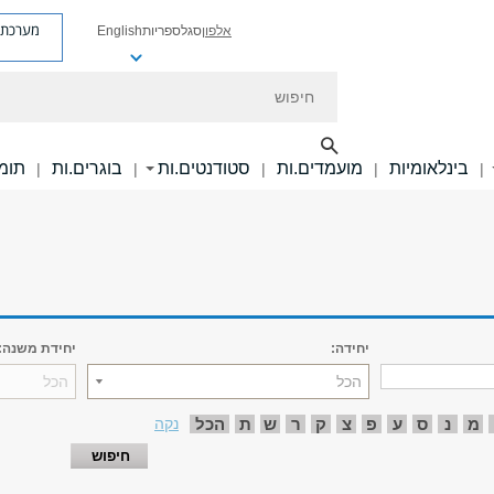
מערכת פ
אלפון
סגל
ספריות
English
חיפוש
בינלאומיות
מועמדים.ות
סטודנטים.ות
בוגרים.ות
תומכ
|
|
|
|
|
יחידה:
יחידת משנה:
הכל
הכל
מ
נ
ס
ע
פ
צ
ק
ר
ש
ת
הכל
נקה