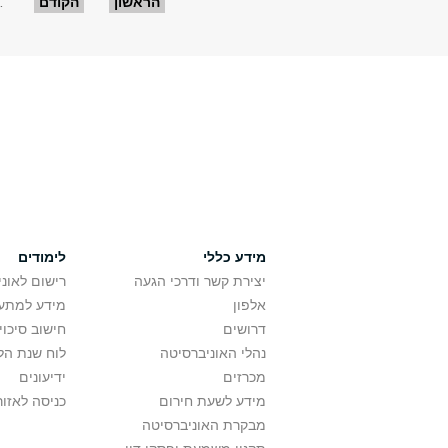
עמודים
הראשון
הקודם
…
מידע כללי
לימודים
יצירת קשר ודרכי הגעה
רישום לאונ
אלפון
מידע למתענ
דרושים
חישוב סיכוי
נהלי האוניברסיטה
לוח שנת הל
מכרזים
ידיעונים
מידע לשעת חירום
כניסה לאזור
מבקרת האוניברסיטה