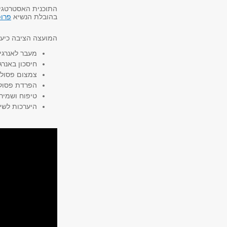
התוכנית האסטרטגית
בהובלת הנשיא
פרופ
המועצה הציבה כיעד
מעבר לאנרגי
חיסכון באנרג
צמצום פסול
הפרדת פסול
טיפוח ושמיר
היערכות לשי