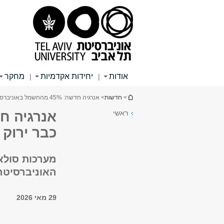
תוכן
תפריט
תפריט
עליון
ראשי
ראשי
אודות
יחידות אקדמיות
מחקר
|
|
הינך נמצא כאן
>
חדשות
> אנרגיה חדשה: 45% מהחשמל באוניברסיטה כבר ירוק
ראשי
כבר ירוק
מערכות סולא
האוניברסיטה ליעד של
29 מאי 2026