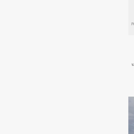
ת
יון קוט"ש