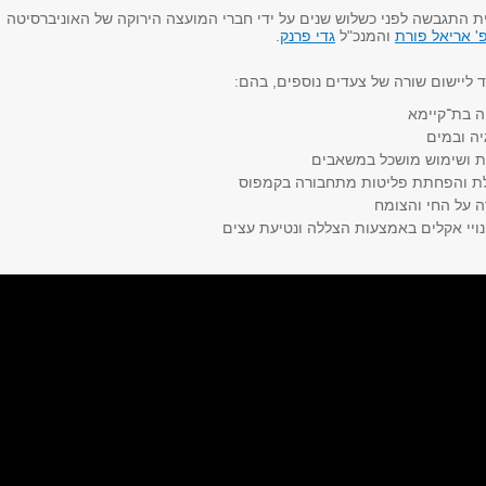
 התגבשה לפני כשלוש שנים על ידי חברי המועצה הירוקה של האוניברסיטה
' אריאל פורת
והמנכ"ל
גדי פרנק
.
 ליישום שורה של צעדים נוספים, בהם:
ה בת־קיימא
יה ובמים
ת ושימוש מושכל במשאבים
ת והפחתת פליטות מתחבורה בקמפוס
ה על החי והצומח
נויי אקלים באמצעות הצללה ונטיעת עצים