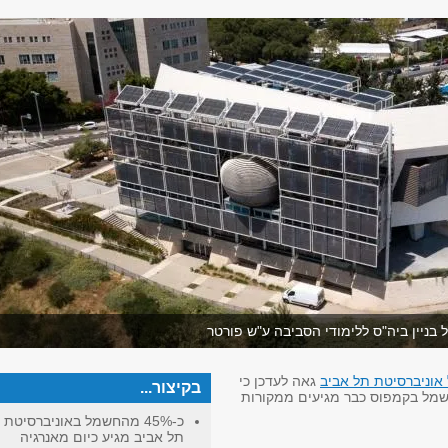
 בניין ביה"ס ללימודי הסביבה ע"ש פורטר
אוניברסיטת תל אביב
גאה לעדכן כי
בקיצור...
 החשמל בקמפוס כבר מגיעים ממקורות
כ-45% מהחשמל באוניברסיטת
תל אביב מגיע כיום מאנרגיה