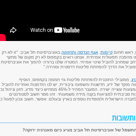
, ראש תחום
קיימות
,
אגף הנדסה ותחזוקה
באוניברסיטת תל אביב: "זו לא רק
ו מהפכה תפעולית אמיתית. אנחנו רואים בקמפוס לא רק מקום של מחקר
ב שמחויב להוביל שינוי אמיתי. המטרה שלנו ברורה: להפוך את אוניברסיטת
מוביל את הדרך להפחתת פליטות דרסטית ומהירה."
רג
, ממובילי התוכנית להפחתת פליטות גזי חממה בקמפוס, הוסיף:
ה מוקד של ידע, חדשנות והשפעה ציבורית, יש לנו הזדמנות ואחריות להוביל
שינוי סביבתי גם באמצעות עשייה ישירה. המעבר המהיר ל-45% ממחיש כיצד מדע, חזון וניהול נ
בות סביבתית למציאות בקנה מידה משמעותי. זהו מסר חשוב לסטודנטים
לחברה הישראלית ולמוסדות נוספים בארץ ובעולם: אפשר, חשוב ונכון לפעול כ
תשובות
חשמל של אוניברסיטת תל אביב מגיע כיום מאנרגיה ירוקה?