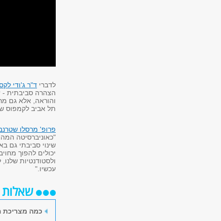
לדברי
ד"ר ג'ודי לקס
הצהרה סביבתית - ז
והוראה, אלא גם מרח
תל אביב לקמפוס ש
פרופ' מרסלו שטרנב
"כאוניברסיטה המהוו
יכולים להפוך מחוי
ולסטודנטיות שלנו, 
עכשיו."
שאלות ו
כמה מצריכת ה