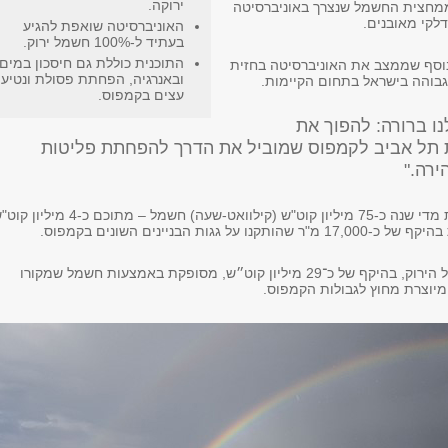
ירוקה.
חצית החשמל שנצרך באוניברסיטה
דלקי מאובנים.
האוניברסיטה שואפת להגיע
בעתיד ל-100% חשמל ירוק.
התוכנית כוללת גם חיסכון במים
וסף שממצב את האוניברסיטה בחזית
ובאנרגיה, הפחתת פסולת ונטיע
בוהה בישראל בתחום הקיימות.
עצים בקמפוס.
ו ברורה: להפוך את
 תל אביב לקמפוס שמוביל את הדרך להפחתת פליטות
ירה."
האוניברסיטה צורכת מדי שנה כ-75 מיליון קוט"ש (קילוואט-שעה) חשמל – מתוכם כ-4 מיל
 על גגות הבניינים השונים בקמפוס.
יתרת צריכת החשמל הירוק, בהיקף של כ־29 מיליון קוט״ש, מסופקת באמצעות חשמל שמקורו
מיוצרת מחוץ לגבולות הקמפוס.