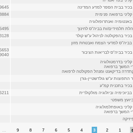
קליני בפדיאטריה
בכיר בבית הספר למדע המדינה
9645
קליני ברפואה פנימית
8884
באנטומיה ואנתרופולוגיה
הלת תלמידים/ות בביה"ס לחינוך
5495
בכיר בהפקולטה לניהול ע"ש קולר
3128 (פנימי)
בביה"ס למדעי הצמח ואבטחת מזון
5653
בכיר בביה"ס לבריאות הציבור
9040
ליני בדרמטולוגיה
די המשך ברפואה
תדרה בדיקאנט ומנהל הפקולטה לרפואה
התפוצות ע"ש גולדשטיין-גורן
בכיר בתכנית קמ"ע
ביוכימיה וביולוגיה מולקולרית
6211
ביועץ משפטי
קליני באופתלמולוגיה
די המשך ברפואה
יזיקה
…
9
8
7
6
5
4
3
2
1