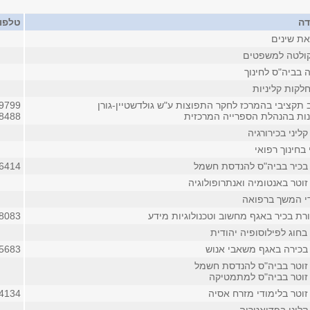
דה
טלפון
את שינים
ולטה למשפטים
 בביה"ס לחינוך
לקות קליניות
 תקציבי בהמרכז לחקר התפוצות ע"ש גולדשטיין-גורן
9799
ות בהנהלת הספרייה המרכזית
8488
ליני בכירורגיה
 בחינוך רפואי
בכיר בביה"ס להנדסת חשמל
6414
וטר באנטומיה ואנתרופולוגיה
די המשך ברפואה
רת בכיר באגף מחשוב וטכנולוגיות מידע
8083
חוג לפילוסופיה יהודית
כירה באגף משאבי אנוש
5683
זוטר בביה"ס להנדסת חשמל
זוטר בביה"ס למתמטיקה
זוטר בלימודי מזרח אסיה
4134 (פנימי)