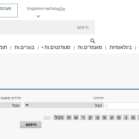
מערכת פ
אלפון
סגל
ספריות
English
חיפוש
בינלאומיות
מועמדים.ות
סטודנטים.ות
בוגרים.ות
תומכ
|
|
|
|
|
יחידה:
יחידת משנה:
מ
נ
ס
ע
פ
צ
ק
ר
ש
ת
הכל
נקה