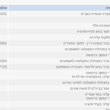
דה
טלפו
בדה גנומית בצב"מ
5251
אחיות כללי
וטר בחוג לפיזיותרפיה
לקות קליניות
כיר במרכז דיין - לחקר המזה"ת
2502 (פנימי
ה במנהלת הפקולטה למשפטים
די המשך ברפואה
בכיר במנהלת הפקולטה למשפטים
5263
בכיר בחוג ללימודי הערבית והאסלאם
7723
די המשך ברפואה
ליני בגינקולוגיה ומיילדות
 במנהלת הפקולטה למדעי החיים
זוטר בביה"ס לרפואת שינים
קליני בפדיאטריה
די המשך ברפואה
ליני בקרדיולוגיה