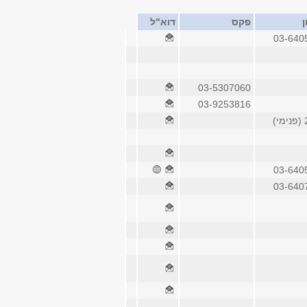
ן
פקס
דוא"ל
03-640
03-5307060
03-9253816
)
03-640
03-640