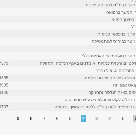
"ל
זוטר בביה"ס להנדסה מכנית
די המשך ברפואה
 בחינוך רפואי
"ל
קליני ברפואה פנימית
זוטר בביה"ס למתמטיקה
ך
וטר בחוג למדעי האחיות כללי
יקטיים ורכז/ת כמויות ואומדנים באגף הנדסה ותחזוקה
7579
 בהרדמה וטיפול נמרץ
ג לסוציולוגיה ואנתרופולוגיה
9395
נאט אמנויות
8935
טים באגף הנדסה ותחזוקה
8148
בביה"ס לקולנוע וטלוויזיה ע"ש סטיב טיש
/ה לתלמידים/ות בבי"ס ללימודי המשך ברפואה
9797
…
9
8
7
6
5
4
3
2
1