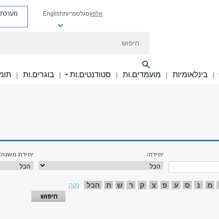
מערכת פ
אלפון
סגל
ספריות
English
חיפוש
בינלאומיות
מועמדים.ות
סטודנטים.ות
בוגרים.ות
תומכ
|
|
|
|
|
יחידה:
יחידת משנה:
מ
נ
ס
ע
פ
צ
ק
ר
ש
ת
הכל
נקה