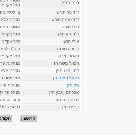
משרד המנכ
רומן חורין
סגל אקדמי 
ד"ר ניר חורש
בי"ס ללימו
ד"ר נעמה חורש
מדריך קליני
רועי חורש
משרד המנכ
ד"ר גיא חושן
סגל אקדמי 
עילי חושן
סגל אקדמי 
דבורה חותם
ביה"ס לחינו
כאמל חזבון
סגל אקדמי ז
רפאל משה חזון
מנהל/ת פרו
ד"ר ודים חזין
מדריך קליני
פרופ' חיים חזן
אמריטוס בחו
גיל חזן
מנהלת ודיק
אברהם [אבי] חזן
מנהל פרויק
מיכל חנה חזן
עוזר הוראה 
דורית חזן
רכז/ת בכיר
עמודים
הראשון
הקודם