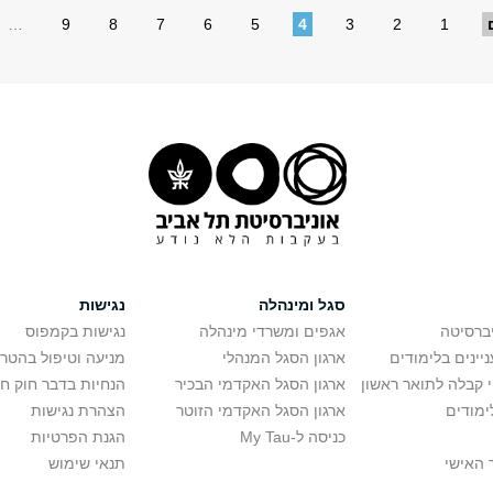
…
9
8
7
6
5
4
3
2
1
סגל ומינהלה
נגישות
יברסיטה
אגפים ומשרדי מינהלה
נגישות בקמפוס
יינים בלימודים
ארגון הסגל המנהלי
מניעה וטיפול בהטר
י קבלה לתואר ראשון
ארגון הסגל האקדמי הבכיר
הנחיות בדבר חוק ח
ימודים
ארגון הסגל האקדמי הזוטר
הצהרת נגישות
כניסה ל-My Tau
הגנת הפרטיות
 האישי
תנאי שימוש