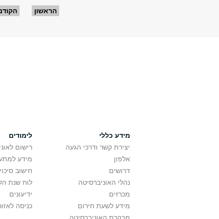
עמודים
הראשון
הקודם
מידע כללי
לימודים
יצירת קשר ודרכי הגעה
רישום לאונ
אלפון
מידע למתענ
דרושים
חישוב סיכוי
נהלי האוניברסיטה
לוח שנת הל
מכרזים
ידיעונים
מידע לשעת חירום
כניסה לאזור
מבקרת האוניברסיטה