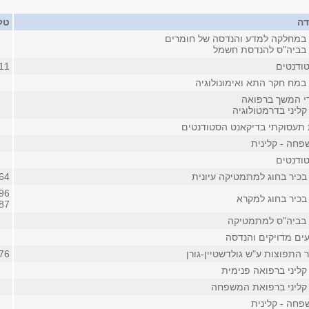
דה
טל
במחלקה למדע והנדסה של חומרים
בביה"ס להנדסת חשמל
ודנטים
11
במח חקר התא ואימונולוגיה
די המשך ברפואה
ליני בדרמטולוגיה
ת תעסוקתי בדיקאנט הסטודנטים
חה - קלינית
ודנטים
בכיר בחוג למתמטיקה עיונית
64
96
בכיר בחוג למקרא
87
 בביה"ס למתמטיקה
ים מדויקים והנדסה
התפוצות ע"ש גולדשטיין-גורן
76
קליני ברפואה פנימית
קליני ברפואת המשפחה
חה - קלינית