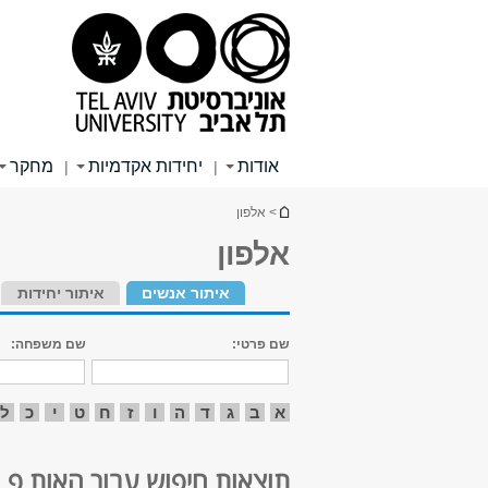
תוכן
תפריט
תפריט
עליון
ראשי
ראשי
אודות
יחידות אקדמיות
מחקר
|
|
הינך נמצא כאן
> אלפון
אלפון
איתור אנשים
איתור יחידות
שם פרטי:
שם משפחה:
א
ב
ג
ד
ה
ו
ז
ח
ט
י
כ
ל
תוצאות חיפוש עבור האות פ