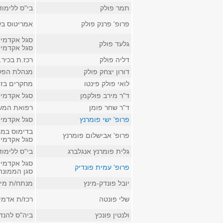
תמר פולק
בי"ס ללימו
פרופ' פרנק פולק
אמריטוס בל
סגל אקדמי 
גלעד פולק
סגל אקדמי ז
דליה פולק
רכז.ת בכיר
דורון יצחק פולק
מנהלת הפק
לואי פולק פינטו
מחקרים בזוא
ד"ר מירב פולקמן
סגל אקדמי 
ד"ר שחר פומן
רפואת המשפ
פרופ' ישי פומרנץ
סגל אקדמי ב
בדימוס במח
פרופ' אבישלום פומרנץ
סגל אקדמי ק
גלית פומרנץ אנגלברג
בי"ס ללימו
סגל אקדמי 
פרופ' עמית פונדיק
סגן הממונ
יובל פונדק-מינץ
מנתח/ת מיד
שלי פונטה
רכז/ת אדמי
ולנטין פונכץ
ביה"ס להנד