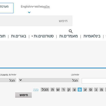
מערכת פ
אלפון
סגל
ספריות
English
חיפוש
בינלאומיות
מועמדים.ות
סטודנטים.ות
בוגרים.ות
תומכ
|
|
|
|
|
יחידה:
יחידת משנה:
מ
נ
ס
ע
פ
צ
ק
ר
ש
ת
הכל
נקה