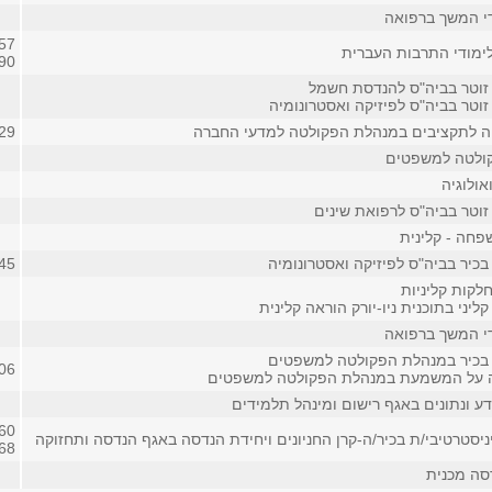
די המשך ברפואה
57
ימודי התרבות העברית
90
זוטר בביה"ס להנדסת חשמל
וטר בביה"ס לפיזיקה ואסטרונומיה
.ה לתקציבים במנהלת הפקולטה למדעי החברה
29
ולטה למשפטים
ולוגיה
זוטר בביה"ס לרפואת שינים
חה - קלינית
כיר בביה"ס לפיזיקה ואסטרונומיה
45
לקות קליניות
ליני בתוכנית ניו-יורק הוראה קלינית
די המשך ברפואה
בכיר במנהלת הפקולטה למשפטים
06
ה על המשמעת במנהלת הפקולטה למשפטים
ע ונתונים באגף רישום ומינהל תלמידים
60
ניסטרטיבי/ת בכיר/ה-קרן החניונים ויחידת הנדסה באגף הנדסה ותחזוקה
68
סה מכנית