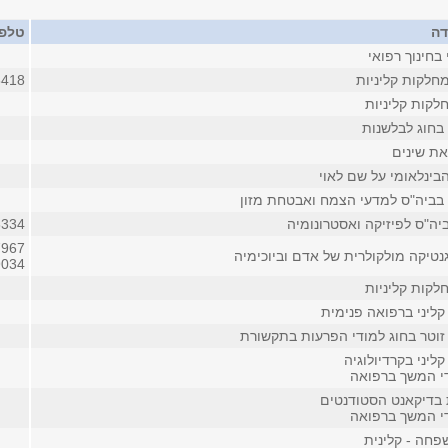
דה
טלפו
 בחינוך רפואי
חלקות קליניות
3418 (פנימ
לקות קליניות
 בחוג לבלשנות
את שינים
בינלאומי על שם לאוי
 בביה"ס למדעי הצמח ואבטחת מזון
יה"ס לפיזיקה ואסטרונומיה
8334
7967
נטיקה מולקולרית של אדם וביוכימיה
9034
לקות קליניות
קליני ברפואה פנימית
זוטר בחוג למודי הפרעות בתקשורת
ליני בקרדיולוגיה
די המשך ברפואה
ת בדיקאנט הסטודנטים
די המשך ברפואה
חה - קלינית