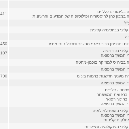
 בלימודים כלליים
4411 (פנימ
במכון כהן להיסטוריה ופילוסופיה של המדעים והרעיונות
"ל
ליני בביוכימיה קלינית
יה
ת ותכניתן בכיר באגף מחשוב וטכנולוגיות מידע
6450
ליני בכירורגיה
6107
די המשך ברפואה
 בביה"ס למוזיקה בוכמן-מהטה
די המשך ברפואה
ת מענקי חדשנות ברמות בע"מ
5790
די המשך ברפואה
חה - קלינית
י ברפואת המשפחה
 בחינוך רפואי
די המשך ברפואה
קליני באופתלמולוגיה
די המשך ברפואה
חלקות קליניות
ליני בגינקולוגיה ומיילדות