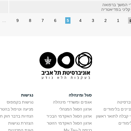
די המשך ברפואה
קליני בפדיאטריה
…
9
8
7
6
5
4
3
2
1
סגל ומינהלה
נגישות
יברסיטה
אגפים ומשרדי מינהלה
נגישות בקמפוס
יינים בלימודים
ארגון הסגל המנהלי
מניעה וטיפול בהטר
י קבלה לתואר ראשון
ארגון הסגל האקדמי הבכיר
הנחיות בדבר חוק ח
ימודים
ארגון הסגל האקדמי הזוטר
הצהרת נגישות
כניסה ל-My Tau
הגנת הפרטיות