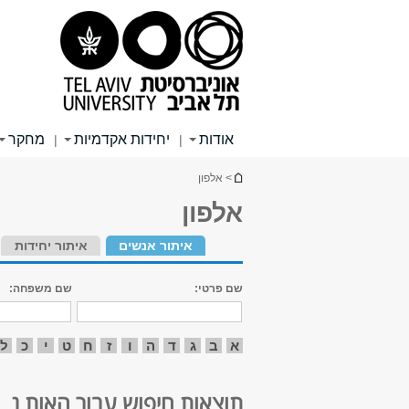
תוכן
תפריט
תפריט
עליון
ראשי
ראשי
אודות
יחידות אקדמיות
מחקר
|
|
הינך נמצא כאן
> אלפון
אלפון
איתור אנשים
איתור יחידות
שם פרטי:
שם משפחה:
א
ב
ג
ד
ה
ו
ז
ח
ט
י
כ
ל
תוצאות חיפוש עבור האות נ