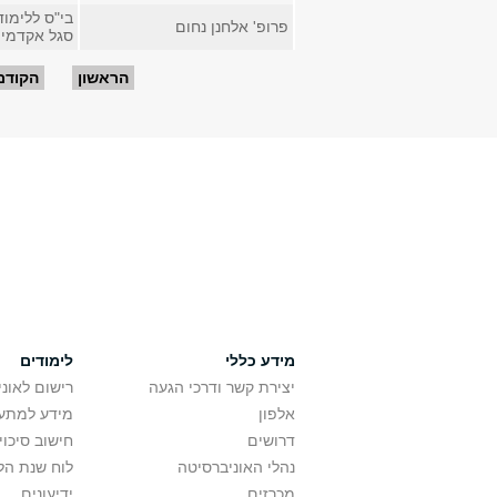
בי"ס ללימו
פרופ' אלחנן נחום
סגל אקדמי 
עמודים
הראשון
הקודם
מידע כללי
לימודים
יצירת קשר ודרכי הגעה
רישום לאונ
אלפון
מידע למתענ
דרושים
חישוב סיכוי
נהלי האוניברסיטה
לוח שנת הל
מכרזים
ידיעונים