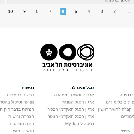
די המשך ברפואה
10
9
8
7
6
5
4
3
2
…
סגל ומינהלה
נגישות
יברסיטה
אגפים ומשרדי מינהלה
נגישות בקמפוס
יינים בלימודים
ארגון הסגל המנהלי
מניעה וטיפול בהטר
י קבלה לתואר ראשון
ארגון הסגל האקדמי הבכיר
הנחיות בדבר חוק ח
ימודים
ארגון הסגל האקדמי הזוטר
הצהרת נגישות
כניסה ל-My Tau
הגנת הפרטיות
 האישי
תנאי שימוש