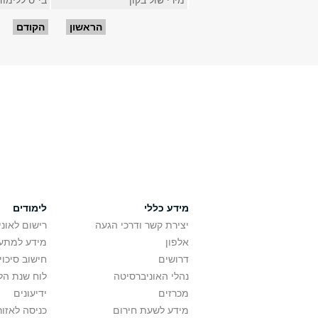
מירי שול בקון
בי"ס ללימו
עמודים
הראשון
הקודם
מידע כללי
לימודים
יצירת קשר ודרכי הגעה
רישום לאונ
אלפון
מידע למתענ
דרושים
חישוב סיכוי
נהלי האוניברסיטה
לוח שנת הל
מכרזים
ידיעונים
מידע לשעת חירום
כניסה לאזור