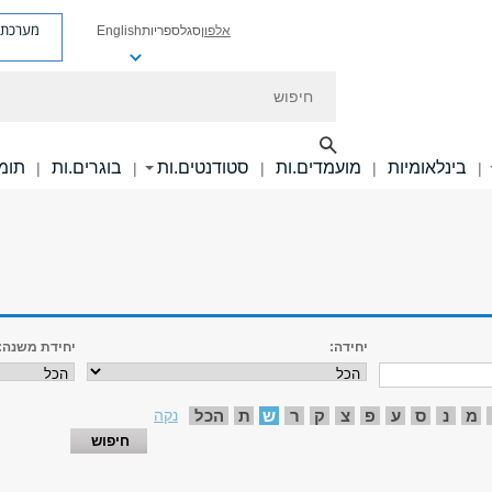
מערכת פ
אלפון
סגל
ספריות
English
חיפוש
בינלאומיות
מועמדים.ות
סטודנטים.ות
בוגרים.ות
תומכ
|
|
|
|
|
יחידה:
יחידת משנה:
מ
נ
ס
ע
פ
צ
ק
ר
ש
ת
הכל
נקה