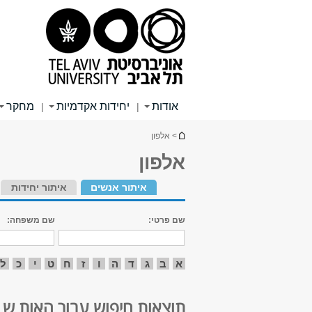
תוכן
תפריט
תפריט
עליון
ראשי
ראשי
אודות
יחידות אקדמיות
מחקר
|
|
הינך נמצא כאן
> אלפון
אלפון
איתור אנשים
איתור יחידות
שם פרטי:
שם משפחה:
א
ב
ג
ד
ה
ו
ז
ח
ט
י
כ
ל
תוצאות חיפוש עבור האות ש