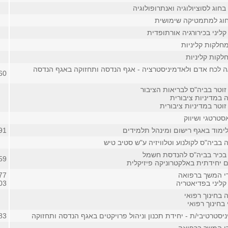
חוג לסוציולוגיה ואנתרופולוגיה
וג למתמטיקה שימושית
ליני בכירורגיה אורתופדית
חלקות קליניות
לקות קליניות
/ה לכח אדם ולאדמיניסטרציה - אגף הנדסה ותחזוקה באגף הנדסה
60
זוטר בביה"ס לבריאות הציבור
 במדיניות ציבורית
וטר במדיניות ציבורית
סטרטגי ושיווק
לימוד באגף רישום ומינהל תלמידים
91
בביה"ס לקולנוע וטלוויזיה ע"ש סטיב טיש
בכיר בביה"ס להנדסת חשמל
59
ם יחידתית באלקטרוניקה פיזיקלית
די המשך ברפואה
3477 
קליני בפדיאטריה
3903 
 בחינוך רפואי
 בחינוך רפואי
יסטרטיבי/ת - יחידת תכנון וניהול פרויקטים באגף הנדסה ותחזוקה
83