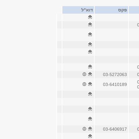
פקס
דוא"ל
03-5272063
03-6410189
03-6406917