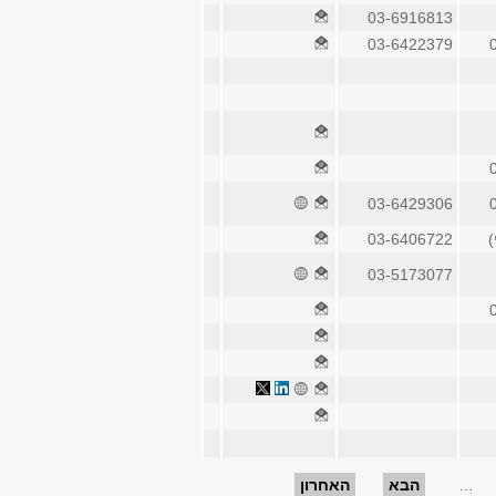
03-6916813
03-6422379
03-6429306
03-6406722
03-5173077
…
הבא
האחרון