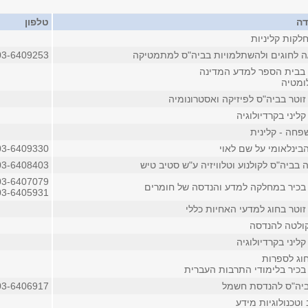
דה
טלפון
לקות קליניות
/ה לחוגים ולהשתלמויות בביה"ס למתמטיקה
03-6409253
בבית הספר למדע המדינה
ומטיה
וטר בביה"ס לפיזיקה ואסטרונומיה
ליני בקרדיולוגיה
חה - קלינית
בינלאומי על שם לאוי
03-6409330
בביה"ס לקולנוע וטלוויזיה ע"ש סטיב טיש
03-6408403
03-6407079
בכיר במחלקה למדע והנדסה של חומרים
03-6405931
וטר בחוג למדעי האחיות כללי
ולטה להנדסה
ליני בקרדיולוגיה
וג לספרות
בכיר בלימודי התרבות העברית
ביה"ס להנדסת חשמל
03-6406917
טכנולוגיות מידע