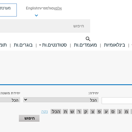
מערכת פ
אלפון
סגל
ספריות
English
חיפוש
בינלאומיות
מועמדים.ות
סטודנטים.ות
בוגרים.ות
תומכ
|
|
|
|
|
יחידה:
יחידת משנה:
מ
נ
ס
ע
פ
צ
ק
ר
ש
ת
הכל
נקה