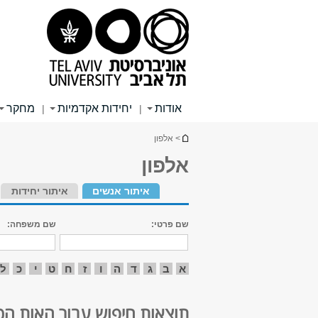
תוכן
תפריט
תפריט
עליון
ראשי
ראשי
אודות
יחידות אקדמיות
מחקר
|
|
הינך נמצא כאן
> אלפון
אלפון
איתור אנשים
איתור יחידות
שם פרטי:
שם משפחה:
א
ב
ג
ד
ה
ו
ז
ח
ט
י
כ
ל
תוצאות חיפוש עבור האות הכ