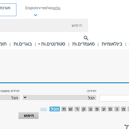
מערכת פ
אלפון
סגל
ספריות
English
חיפוש
בינלאומיות
מועמדים.ות
סטודנטים.ות
בוגרים.ות
תומכ
|
|
|
|
|
יחידה:
יחידת משנה:
מ
נ
ס
ע
פ
צ
ק
ר
ש
ת
הכל
נקה
ל