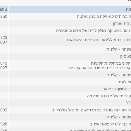
דה
טלפו
 בביה"ס למוזיקה בוכמן-מהטה
4250
 התיאטרון
וטר בגנטיקה מולקולרית של אדם וביוכימיה
9723
בכיר בחוג ללימודי הערבית והאסלאם
5037
חה - קלינית
בעיסוק
ליני במחלקות קליניות
7849
ליני בתוכנית ניו-יורק הוראה קלינית
9027
חה - קלינית
ולוגיה
די המשך ברפואה
ולרית של אדם וביוכימיה
"ל
ת תעודות מחו"ל באגף רישום ומינהל תלמידים
4892 (פנימ
חה - קלינית
 בביה"ס לרפואת שינים
0528 (פנימ