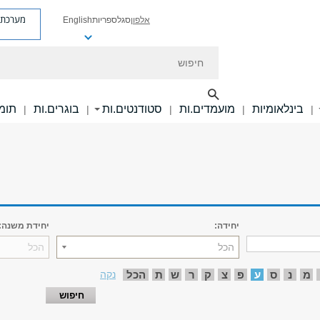
מערכת פ
אלפון
סגל
ספריות
English
חיפוש
בינלאומיות
מועמדים.ות
סטודנטים.ות
בוגרים.ות
תומכ
|
|
|
|
|
יחידה:
יחידת משנה:
הכל
הכל
מ
נ
ס
ע
פ
צ
ק
ר
ש
ת
הכל
נקה