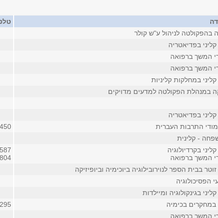
דה
טלפו
 בהפקולטה לניהול ע"ש קולר
קליני בפדיאטריה
די המשך ברפואה
די המשך ברפואה
ליני במחלקות קליניות
ה במנהלת הפקולטה למדעים מדויקים
קליני בפדיאטריה
מודי התרבות העברית
450
חה - קלינית
ליני בקרדיולוגיה
2587 (פני
די המשך ברפואה
804
וטר בבית הספר לנוירובילוגיה ביוכימיה וביופיזיקה
י הפסיכולוגיה
ליני בגינקולוגיה ומיילדות
במחקרים בכימיה
295
די המשך ברפואה