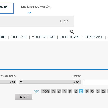
מערכת פ
אלפון
סגל
ספריות
English
חיפוש
בינלאומיות
מועמדים.ות
סטודנטים.ות
בוגרים.ות
תומכ
|
|
|
|
|
יחידה:
יחידת משנה:
מ
נ
ס
ע
פ
צ
ק
ר
ש
ת
הכל
נקה