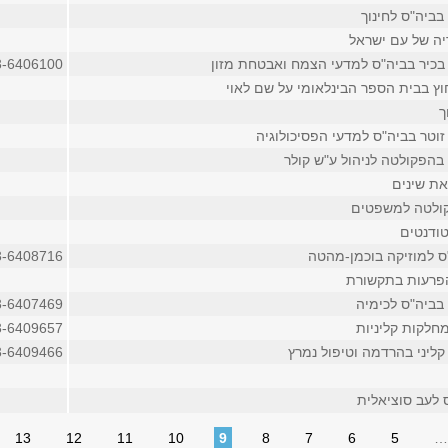
בביה"ס לחינוך
יה של עם ישראל
בכיר בביה"ס למדעי הצמח ואבטחת מזון
3-6406100
וץ בבית הספר הבינלאומי על שם לאוי
ך
זוטר בביה"ס למדעי הפסיכולוגיה
בהפקולטה לניהול ע"ש קולר
את שינים
ולטה למשפטים
ודנטים
ס למוזיקה בוכמן-מהטה
3-6408716
הפרעות בתקשורת
בביה"ס לכימיה
3-6407469
חלקות קליניות
3-6409657
קליני בהרדמה וטיפול נמרץ
3-6409466
 לעב סוציאלית
13
12
11
10
9
8
7
6
5
…