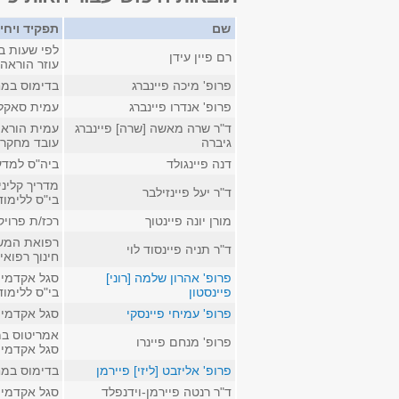
שם
תפקיד ויחי
לפי שעות ב
רם פיין עידן
עוזר הוראה 
פרופ' מיכה פיינברג
בדימוס במח
פרופ' אנדרו פיינברג
עמית סאקל
ד"ר שרה מאשה [שרה] פיינברג
עמית הוראה
גיברה
עובד מחקר 
דנה פיינגולד
ביה"ס למדע
מדריך קליני
ד"ר יעל פיינזילבר
בי"ס ללימו
מורן יונה פיינטוך
רכז/ת פרוי
רפואת המשפ
ד"ר תניה פיינסוד לוי
חינוך רפואי
פרופ' אהרון שלמה [רוני]
סגל אקדמי ק
פיינסטון
בי"ס ללימו
פרופ' עמיחי פיינסקי
סגל אקדמי 
אמריטוס במ
פרופ' מנחם פיינרו
סגל אקדמי ק
פרופ' אליזבט [ליזי] פיירמן
בדימוס במח
ד"ר רנטה פיירמן-וידנפלד
סגל אקדמי ק