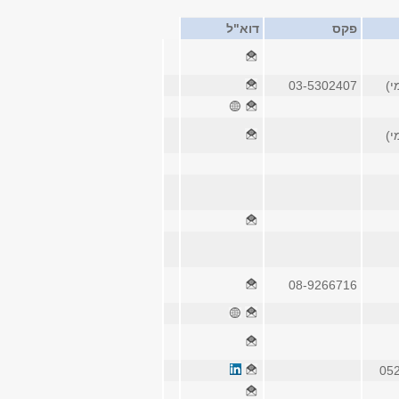
פקס
דוא"ל
03-5302407
08-9266716
05