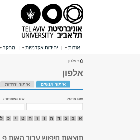
תוכן
תפריט
תפריט
עליון
ראשי
ראשי
אודות
יחידות אקדמיות
מחקר
|
|
הינך נמצא כאן
> אלפון
אלפון
איתור אנשים
איתור יחידות
שם פרטי:
שם משפחה:
א
ב
ג
ד
ה
ו
ז
ח
ט
י
כ
ל
תוצאות חיפוש עבור האות פ