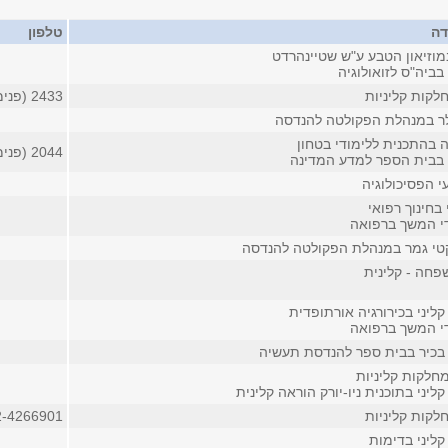
דה
טלפון
מוזיאון הטבע ע"ש שטיינהרדט
בביה"ס לזואולוגיה
לקות קליניות
2433 (פנימי)
ר במנהלת הפקולטה להנדסה
 בהתכנית ללימודי בטחון
2044 (פנימי)
בבית הספר למדע המדינה
י הפסיכולוגיה
 בחינוך רפואי
די המשך ברפואה
קטי גמר במנהלת הפקולטה להנדסה
חה - קלינית
ליני בכירורגיה אורתופדית
די המשך ברפואה
בכיר בבית ספר להנדסת תעשיה
חלקות קליניות
ליני בתוכנית ניו-יורק הוראה קלינית
לקות קליניות
2-4266901
ליני בדימות