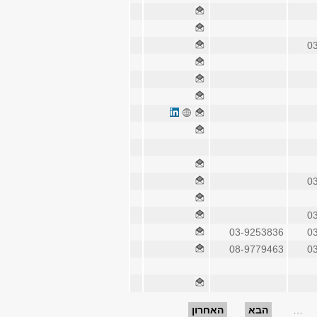
0
0
0
03-9253836
0
08-9779463
0
…
הבא
האחרון